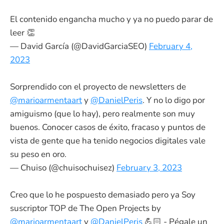
El contenido engancha mucho y ya no puedo parar de
leer 👏
— David García (@DavidGarciaSEO)
February 4,
2023
Sorprendido con el proyecto de newsletters de
@marioarmentaart
y
@DanielPeris
. Y no lo digo por
amiguismo (que lo hay), pero realmente son muy
buenos. Conocer casos de éxito, fracaso y puntos de
vista de gente que ha tenido negocios digitales vale
su peso en oro.
— Chuiso (@chuisochuisez)
February 3, 2023
Creo que lo he pospuesto demasiado pero ya Soy
suscriptor TOP de The Open Projects by
@marioarmentaart
y
@DanielPeris
💪🏻 - Pégale un