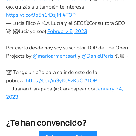
ojo, quizás a ti también te interesa
https://t.co/9b5n1rDsjM
#TOP
— Lucía Rico A.K.A Lucía y el SEO💥Consultora SEO
🚀 (@luciayelseo)
February 5, 2023
Por cierto desde hoy soy suscriptor TOP de The Open
Projects by
@marioarmentaart
y
@DanielPeris
💪🏻 -
🏆 Tengo un año para salir de esto de la
pobreza.
https://t.co/m3yKc9zKuC
#TOP
— Juanan Carapapa (@Carapapeando)
January 24,
2023
¿Te han convencido?