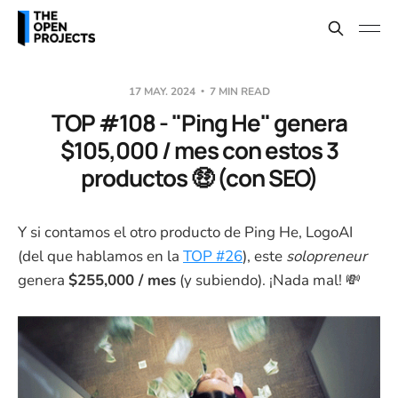
17 MAY. 2024
7 MIN READ
TOP #108 - "Ping He" genera
$105,000 / mes con estos 3
productos 🤑 (con SEO)
Y si contamos el otro producto de Ping He, LogoAI
(del que hablamos en la
TOP #26
), este
solopreneur
genera
$255,000 / mes
(y subiendo). ¡Nada mal! 💸