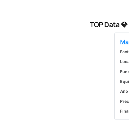
TOP Data 💎
Ma
Fact
Loca
Fun
Equ
Año
Prec
Fina