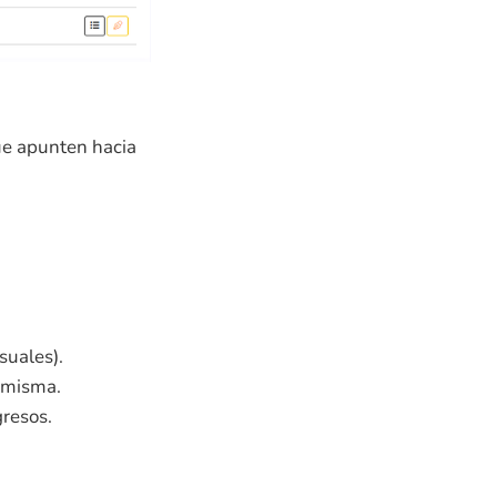
ue apunten hacia
suales).
a misma.
gresos.