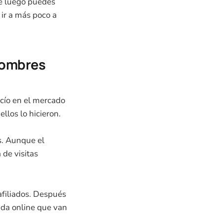
e luego puedes
 ir a más poco a
hombres
cío en el mercado
llos lo hicieron.
s. Aunque el
 de visitas
afiliados. Después
nda online que van