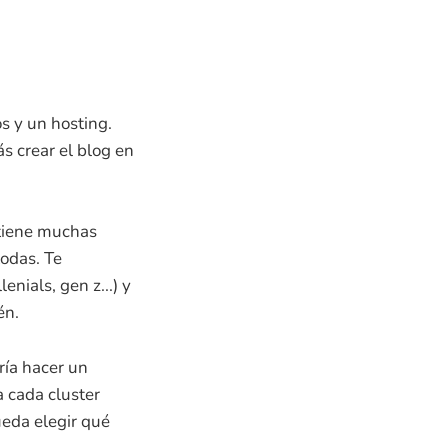
s y un hosting.
ás crear el blog en
 tiene muchas
odas. Te
nials, gen z...) y
én.
ría hacer un
a cada cluster
ueda elegir qué