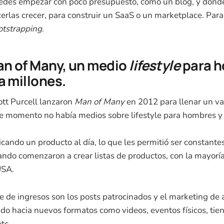
uedes empezar con poco presupuesto, como un blog, y dond
cerlas crecer, para construir un SaaS o un marketplace. Para
otstrapping
.
an of Many, un medio
lifestyle
para 
a millones.
ott Purcell lanzaron
Man of Many
en 2012 para llenar un va
se momento no había medios sobre lifestyle para hombres y e
ando un producto al día, lo que les permitió ser constante
ando comenzaron a crear listas de productos, con la mayoría
USA.
te de ingresos son los posts patrocinados y el marketing de 
cado hacia nuevos formatos como videos, eventos físicos, tie
tc.