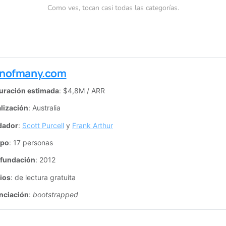
Como ves, tocan casi todas las categorías.
nofmany.com
uración estimada
: $4,8M / ARR
lización
: Australia
dador
: 
Scott Purcell
 y 
Frank Arthur
ipo
: 17 personas
 fundación
: 2012
ios
: de lectura gratuita
nciación
: 
bootstrapped