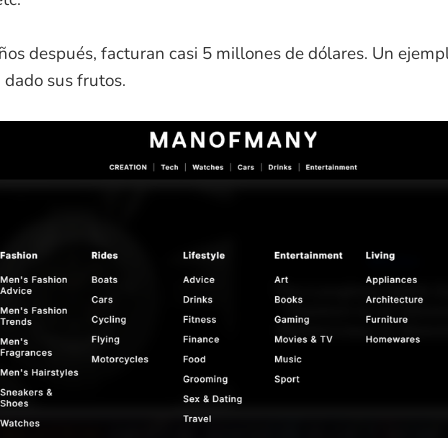
años después, facturan casi 5 millones de dólares. Un ejempl
 dado sus frutos.