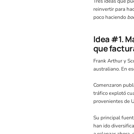
Tres ideas que p
reinvertir para ha
poco haciendo
bo
Idea #1. M
que factur
Frank Arthur y Sc
australiano. En e
Comenzaron public
tráfico explotó cu
provenientes de 
Su principal fuen
han ido diversifi
a relanzar ahora, e