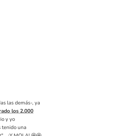
das las demás-, ya
ado los 2.000
io y yo
 tenido una
"... ¡Y MOLA! 🤩🤩