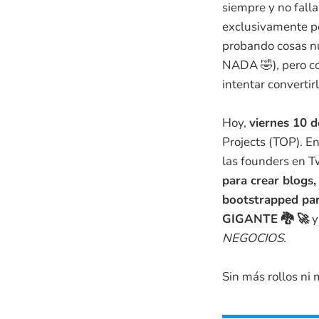
siempre y no fal
exclusivamente po
probando cosas n
NADA 🤣), pero co
intentar converti
Hoy,
viernes 10 
Projects (TOP). En
las founders en Tw
para crear blogs,
bootstrapped pa
GIGANTE 🐉 🚀
y
NEGOCIOS.
Sin más rollos ni 