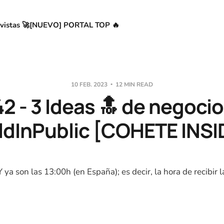
vistas 🚀
[NUEVO] PORTAL TOP 🔥
10 FEB. 2023
12 MIN READ
2 - 3 Ideas 🔝 de negoci
dInPublic [COHETE INSI
 Y ya son las 13:00h (en España); es decir, la hora de recibir 