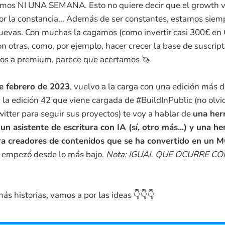
lamos NI UNA SEMANA. Esto no quiere decir que el growth 
r la constancia... Además de ser constantes, estamos sie
uevas. Con muchas la cagamos (como invertir casi 300€ en
n otras, como, por ejemplo, hacer crecer la base de suscrip
rlos a premium, parece que acertamos 🦄
de febrero de 2023
, vuelvo a la carga con una edición más
 la edición 42 que viene cargada de #BuildInPublic (no olvid
itter para seguir sus proyectos) te voy a hablar de
una her
 un asistente de escritura con IA (sí, otro más...) y una h
ra creadores de contenidos que se ha convertido en u
 empezó desde lo más bajo.
Nota: IGUAL QUE OCURRE C
más historias, vamos a por las ideas 👇👇👇