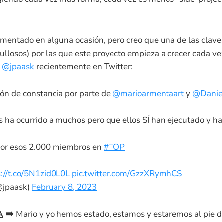
omentado en alguna ocasión, pero creo que una de las clave
llosos) por las que este proyecto empieza a crecer cada ve
ó
@jpaask
recientemente en Twitter:
ón de constancia por parte de
@marioarmentaart
y
@Danie
 ha ocurrido a muchos pero que ellos SÍ han ejecutado y ha
or esos 2.000 miembros en
#TOP
s://t.co/5N1zid0L0L
pic.twitter.com/GzzXRymhCS
@jpaask)
February 8, 2023
A
➡️
Mario y yo hemos estado, estamos y estaremos al pie d