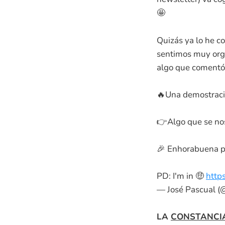
🤩
Quizás ya lo he c
sentimos muy orgu
algo que coment
🔥Una demostraci
👉Algo que se nos
🎉 Enhorabuena p
PD: I'm in 🤑
http
— José Pascual (
LA
CONSTANCI