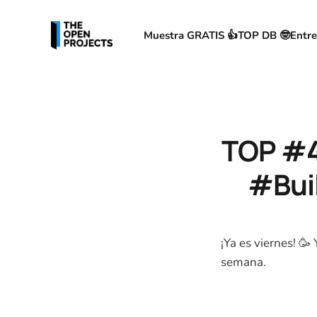
Muestra GRATIS 👍
TOP DB 🤓
Entre
TOP #4
#Buil
¡Ya es viernes! 🥳
semana.