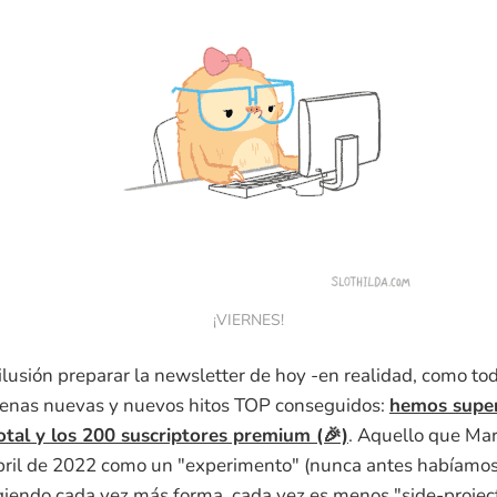
¡VIERNES!
ilusión preparar la newsletter de hoy -en realidad, como to
enas nuevas y nuevos hitos TOP conseguidos:
hemos super
otal y los 200 suscriptores premium (🎉)
. Aquello que Mar
il de 2022 como un "experimento" (nunca antes habíamos
giendo cada vez más forma, cada vez es menos "side-project