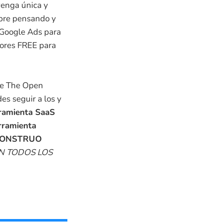
venga única y
mpre pensando y
 Google Ads para
tores FREE para
 de The Open
es seguir a los y
ramienta SaaS
erramienta
n MONSTRUO
ON TODOS LOS