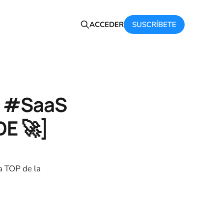
SUSCRÍBETE
ACCEDER
o #SaaS
DE 🚀]
la TOP de la