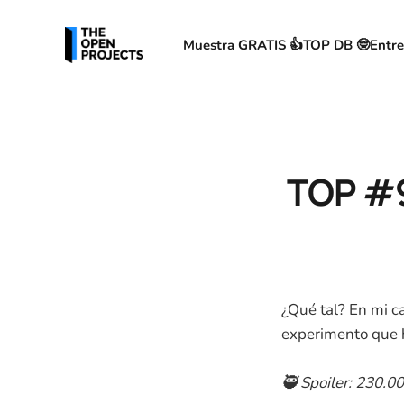
Muestra GRATIS 👍
TOP DB 🤓
Entre
TOP #9
¿Qué tal? En mi ca
experimento que 
🥷 Spoiler: 230.0