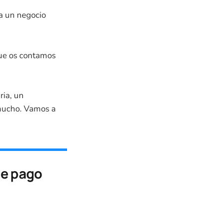
a un negocio
que os contamos
ria, un
 mucho. Vamos a
de pago