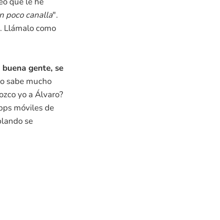
reo que le he
un poco canalla
".
.. Llámalo como
 buena gente, se
 no sabe mucho
zco yo a Álvaro?
apps móviles de
blando se