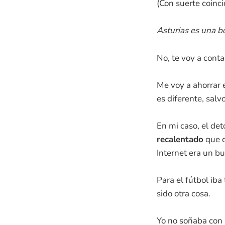
(Con suerte coinci
Asturias es una bon
No, te voy a cont
Me voy a ahorrar e
es diferente, sal
En mi caso, el de
recalentado
que q
Internet era un bu
Para el fútbol iba
sido otra cosa.
Yo no soñaba con s