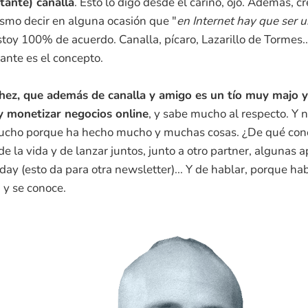
stante) canalla
. Esto lo digo desde el cariño, ojo. Además, c
smo decir en alguna ocasión que "
en Internet hay que ser 
stoy 100% de acuerdo. Canalla, pícaro, Lazarillo de Tormes.
ante es el concepto.
ez, que además de canalla y amigo es un tío muy majo y
y monetizar negocios online
, y sabe mucho al respecto. Y
mucho porque ha hecho mucho y muchas cosas. ¿De qué cono
de la vida y de lanzar juntos, junto a otro partner, algunas 
day (esto da para otra newsletter)... Y de hablar, porque ha
 y se conoce.