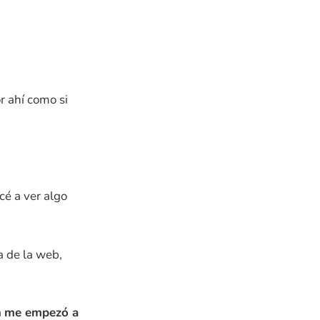
r ahí como si
é a ver algo
a de la web,
a
me empezó a