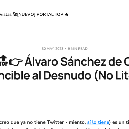
vistas 🚀
[NUEVO] PORTAL TOP 🔥
30 MAY. 2023
9 MIN READ
🔝👉 Álvaro Sánchez de 
ncible al Desnudo (No Lit
creo que ya no tiene Twitter - miento,
sí lo tiene
) es un 