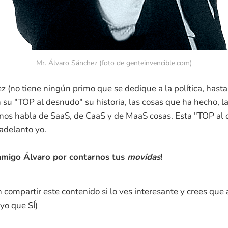
Mr. Álvaro Sánchez (foto de genteinvencible.com)
 (no tiene ningún primo que se dedique a la política, hasta 
 su "TOP al desnudo" su historia, las cosas que ha hecho, l
 nos habla de SaaS, de CaaS y de MaaS cosas. Esta "TOP al 
 adelanto yo.
amigo Álvaro por contarnos tus
movidas
!
 compartir este contenido si lo ves interesante y crees que 
yo que SÍ)