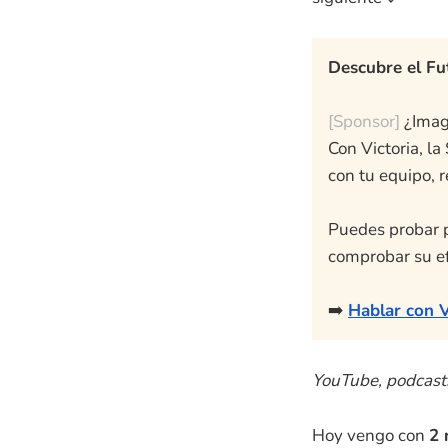
Descubre el Fu
[Sponsor]
¿Imag
Con Victoria, la
con tu equipo, r
Puedes probar p
comprobar su ef
➡️
Hablar con V
YouTube, podcasts
Hoy vengo con
2 