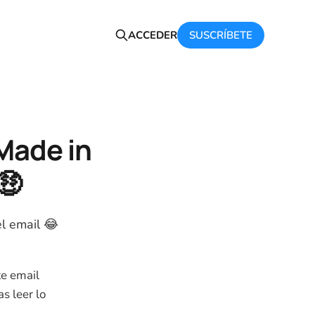
SUSCRÍBETE
ACCEDER
Made in
🤑
el email 😂
te email
s leer lo