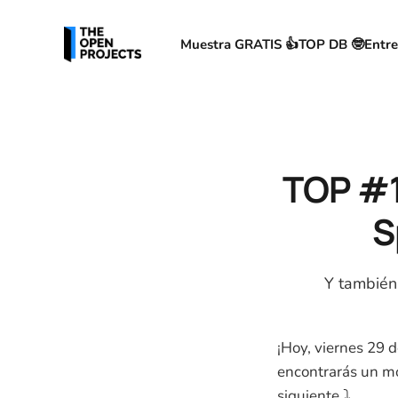
Muestra GRATIS 👍
TOP DB 🤓
Entre
TOP #1
S
Y también 
¡Hoy, viernes 29 
encontrarás un mo
siguiente ⤵️