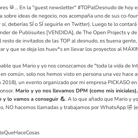
es 🥁... En la "guest newsletter" #TOPalDesnudo de hoy e
ta sobre ideas de negocio, nos acompaña uno de sus co-foun
 sí, deberías SÍ o SÍ seguirle en Twitter). Luego te lo contará
under de Publisuites [VENDIDA], de The Open Projects y de 
l resto de invitados de las TOP al desnudo, es buena gente, 
rar y que se deja los huev*s en llevar los proyectos al MÁX
able que Mario y yo nos conozcamos de "toda la vida de Int
o en común, solo nos hemos visto en persona una vez hace
n 2018), un evento organizado por mi empresa PICKASO en 
ponsor.
Mario y yo nos llevamos DPM (como mis iniciales)
o y lo vamos a conseguir 💪
. A lo que añado que Mario y y
o, NO hacemos llamadas y trabajamos por WhatsApp 🤣 (en 
teQueHaceCosas