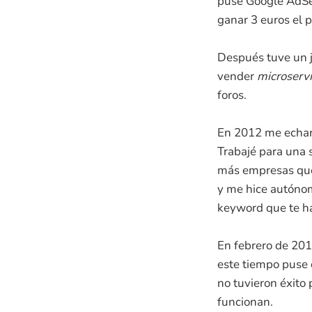
puse Google AdSen
ganar 3 euros el 
Después tuve un 
vender
microservi
foros.
En 2012 me echar
Trabajé para una 
más empresas que 
y me hice autóno
keyword que te h
En febrero de 201
este tiempo puse e
no tuvieron éxito
funcionan.