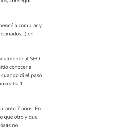
ios, conseguí
mencé a comprar y
ocinados...) en
onalmente al SEO.
tió conocer a
 cuando di el paso
rankeaba 1
urante 7 años. En
to que otro y que
cosas no