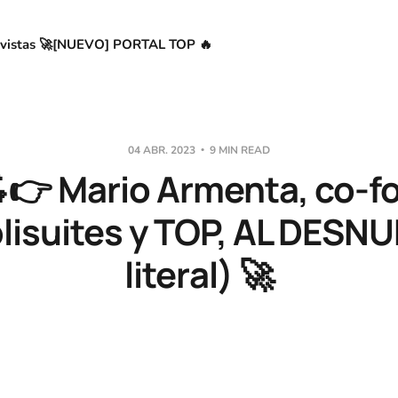
vistas 🚀
[NUEVO] PORTAL TOP 🔥
04 ABR. 2023
9 MIN READ
👉 Mario Armenta, co-f
lisuites y TOP, AL DESN
literal) 🚀