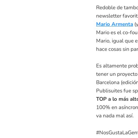
Redoble de tambor
newsletter favori
Mario Armenta
(y
Mario es el co-fo
Mario, igual que e
hace cosas sin pa
Es altamente prob
tener un proyect
Barcelona (edició
Publisuites fue s
TOP a lo más alt
100% en asíncron
va nada mal así.
#NosGustaLaGen