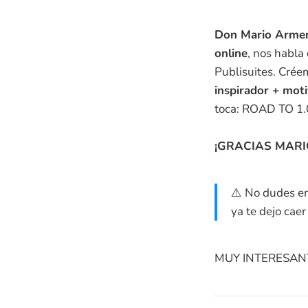
Don Mario Armen
online
, nos habla
Publisuites. Crée
inspirador + mot
toca: ROAD TO 1
¡GRACIAS MARI
⚠️ No dudes en
ya te dejo cae
MUY INTERESANT