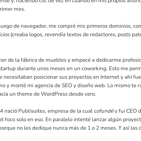
se y, haciendo clic de vez en cuando en mis propios anunc
primer mes.
juego de navegador, me compré mis primeros dominios, co
cios
(creaba logos, revendía textos de redactores, posts patr
on de la fábrica de muebles y empecé a dedicarme profesi
startup durante unos meses en un coworking. Esto me permi
necesitaban posicionar sus proyectos en Internet y ahí fue
mo y monté mi agencia de SEO y diseño web. Lo mismo te 
acía un theme de WordPress desde cero.
4 nació Publisuites, empresa de la cual
cofundé
y fui CEO d
l foco solo en eso. En paralelo intenté lanzar algún proyec
 porque no les dedique nunca más de 1 o 2 meses. Y así las 